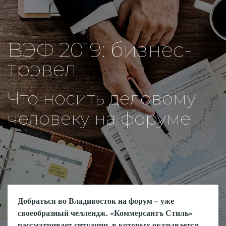
ВЭФ 2019: бизнес-
трэвел
Что носить деловому
человеку на форуме
Добраться во Владивосток на форум – уже
своеобразный челлендж. «Коммерсантъ Стиль»
рассматривает ситуации, в которых оказывается