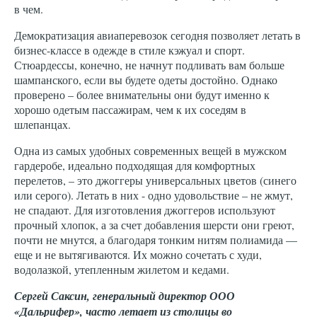
в чем.
Демократизация авиаперевозок сегодня позволяет летать в
бизнес-классе в одежде в стиле кэжуал и спорт.
Стюардессы, конечно, не начнут подливать вам больше
шампанского, если вы будете одеты достойно. Однако
проверено – более внимательны они будут именно к
хорошо одетым пассажирам, чем к их соседям в
шлепанцах.
Одна из самых удобных современных вещей в мужском
гардеробе, идеально подходящая для комфортных
перелетов, – это джоггеры универсальных цветов (синего
или серого). Летать в них - одно удовольствие – не жмут,
не спадают. Для изготовления джоггеров используют
прочный хлопок, а за счет добавления шерсти они греют,
почти не мнутся, а благодаря тонким нитям полиамида —
еще и не вытягиваются. Их можно сочетать с худи,
BOSS
Corneliani
водолазкой, утепленным жилетом и кедами.
Сергей Саксин, генеральный директор ООО
брюки на кулиске
кожаный бомбер на молнии с воротником-
«Дальрифер», часто летает из столицы во