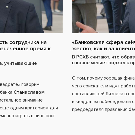
ть сотрудника на
«Банковская сфера сейч
назначенное время к
жестко, как и за клиент
В РСХБ считают, что обра
в корне меняет подход к 
ва, учитывающие
О том, почему хорошая фина
квадрате» говорим
чего соискатели идут работа
рбанка
Станиславом
составляющей бизнеса в со
истальное внимание
в квадрате» побеседовали 
ь еще одним критерием для
председателя правления бан
еменно играть в
пинг-понг