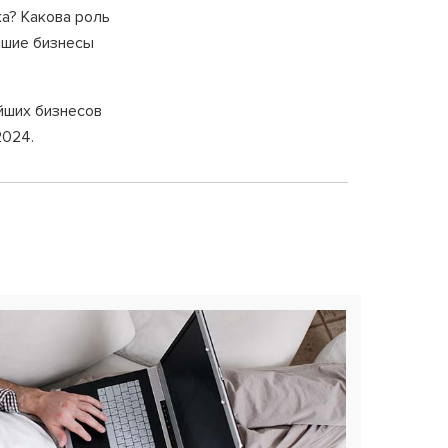
а? Какова роль
чшие бизнесы
йших бизнесов
2024.