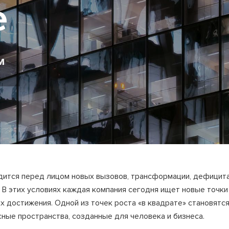
е
м
одится перед лицом новых вызовов, трансформации, дефицит
 В этих условиях каждая компания сегодня ищет новые точки
их достижения. Одной из точек роста «в квадрате» становятс
ые пространства, созданные для человека и бизнеса.