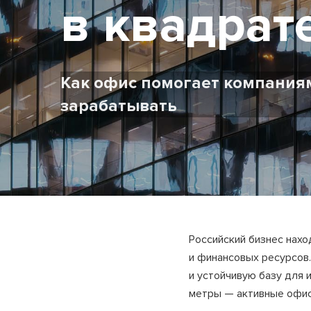
в квадрат
Как офис помогает компания
зарабатывать
Российский бизнес нах
и финансовых ресурсов.
и устойчивую базу для 
метры — активные офисн