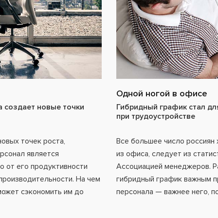
Одной ногой в офисе
 создает новые точки
Гибридный график стал дл
при трудоустройстве
новых точек роста,
Все большее число россиян 
рсонал является
из офиса, следует из статис
о от его продуктивности
Ассоциацией менеджеров. Р
 производительности. На чем
гибридный график важным п
может сэкономить им до
персонала — важнее него, по